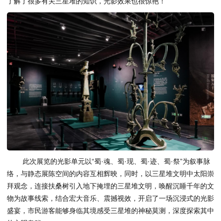
了解了很多有关三星堆的知识，光影效果也很惊艳！”
此次展览的光影单元以“蜀·魂、蜀·现、蜀·迹、蜀·祭”为叙事脉
络，与静态展陈空间的内容互相辉映，同时，以三星堆文明中太阳崇
拜观念，连接扶桑树引入地下掩埋的三星堆文明，唤醒沉睡千年的文
物为故事线索，结合宏大音乐、震撼视效，开启了一场沉浸式的光影
盛宴，市民游客能够身临其境感受三星堆的神秘莫测，深度探索其中