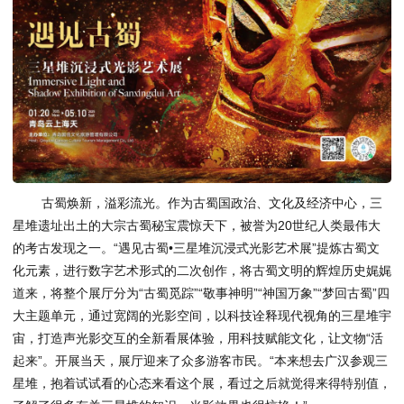
古蜀焕新，溢彩流光。作为古蜀国政治、文化及经济中心，三
星堆遗址出土的大宗古蜀秘宝震惊天下，被誉为20世纪人类最伟大
的考古发现之一。“遇见古蜀•三星堆沉浸式光影艺术展”提炼古蜀文
化元素，进行数字艺术形式的二次创作，将古蜀文明的辉煌历史娓娓
道来，将整个展厅分为“古蜀觅踪”“敬事神明”“神国万象”“梦回古蜀”四
大主题单元，通过宽阔的光影空间，以科技诠释现代视角的三星堆宇
宙，打造声光影交互的全新看展体验，用科技赋能文化，让文物“活
起来”。开展当天，展厅迎来了众多游客市民。“本来想去广汉参观三
星堆，抱着试试看的心态来看这个展，看过之后就觉得来得特别值，