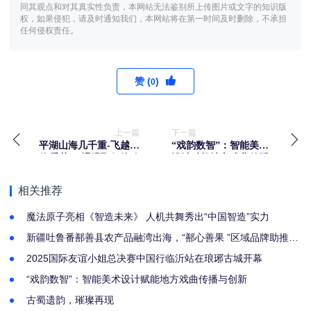
同其观点和对其真实性负责，本网站无法鉴别所上传图片或文字的知识版
权，如果侵犯，请及时通知我们，本网站将在第一时间及时删除，不承担
任何侵权责任。
赞 (
)
0
上一篇
下一篇
平湖山海几千重-飞越山
“戏韵数智”：智能美术
海乘势9D裸眼飞行体验
设计赋能地方戏曲传播
馆
与创新
相关推荐
魔法原子亮相《智造未来》 人机共舞秀出“中国智造”实力
新疆吐鲁番鄯善县农产品融湾出海，“鄯心善果 ”区域品牌助推乡
村振兴
2025国际友谊小姐总决赛中国行临沂站在琅琊古城开幕
“戏韵数智”：智能美术设计赋能地方戏曲传播与创新
古蜀遗韵，璀璨再现