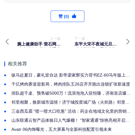
赞 (
)
0
上一篇
下一篇
腕上健康助手 萤石网络
东平大宋不夜城元旦活
发布首款智能健康手表
动精彩纷呈，星空之门
WA1S
震撼来袭！
相关推荐
纵马赴夏日，豪礼皆自达 影帝梁家辉实力背书EZ-60马年版上市
EZ-6超级置换季开启
千亿烤肉赛道迎新局，烤肉排队王26店齐开跑出连锁扩张新速度
排队超千桌、预售破5000万！流浪泡泡入驻恒隆，济南首店爆
火！
邻里相聚，焕新城市温情！济宁城投星城广场（火炬路）邻里生
活节发布会圆满启幕
三金西瓜霜 “喷一喷大口吃葱” 活动：药企在地域文化里的营销焕
新实验
山东联通云智产品体验日人气爆棚！ “智家通通”惊艳亮相开启智
慧生活新体验！
Avatr 06内饰曝光，五大屏幕与全新科技配置引领未来