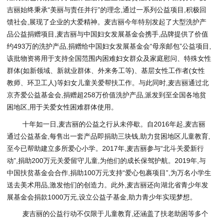
吉丽始终秉承“美丽与责任并行”的理念,通过一系列公益项目,积极回
馈社会,展现了企业的大爱精神。麦吉丽今年特别发起了大型洗护产
品公益捐赠项目,麦吉丽与中国妇女发展基金会携手,品牌提供了价值
约493万的洗护产品,捐赠给中国妇女发展基金会“母亲邮包”公益项目,
该批物资将用于支持全国范围内困难妇女群众及家庭慰问、特殊女性
群体(如新领域、新就业群体、外来务工等)、基层女性工作者(女性
教师、环卫工人)等妇女儿童关爱帮扶工作。与此同时,麦吉丽通过北
京齐爱公益基金会,捐赠超258万价值洗护产品,派发到至全国各地贫
困地区,用于关爱女性困难群体使用。
十年如一日,麦吉丽的公益之行从未停歇。自2016年起,麦吉丽
通过公益基金,每售出一套产品即捐助三块钱,助力贫困地区儿童教育,
至今已帮助建立多所爱心小学。2017年,麦吉丽参与“北斗关爱新行
动”,捐助200万元关爱留守儿童,为他们的成长保驾护航。2019年,与
中国扶贫基金会合作,捐助100万元支持“爱心包裹项目”,为万名小学生
送去美术用品,激发他们的创造力。此外,麦吉丽还向湖北省青少年发
展基金会捐款1000万元,设立公益子基金,助力青少年实现梦想。
麦吉丽的公益行动不仅限于儿童教育,还涵盖了扶老助困等多个