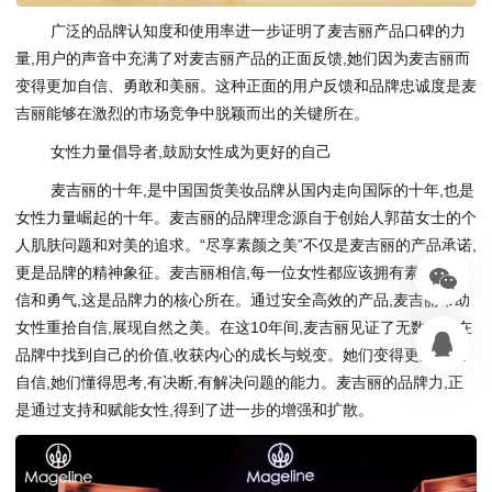
广泛的品牌认知度和使用率进一步证明了麦吉丽产品口碑的力
量,用户的声音中充满了对麦吉丽产品的正面反馈,她们因为麦吉丽而
变得更加自信、勇敢和美丽。这种正面的用户反馈和品牌忠诚度是麦
吉丽能够在激烈的市场竞争中脱颖而出的关键所在。
女性力量倡导者,鼓励女性成为更好的自己
麦吉丽的十年,是中国国货美妆品牌从国内走向国际的十年,也是
女性力量崛起的十年。麦吉丽的品牌理念源自于创始人郭苗女士的个
人肌肤问题和对美的追求。“尽享素颜之美”不仅是麦吉丽的产品承诺,
更是品牌的精神象征。麦吉丽相信,每一位女性都应该拥有素颜的自
信和勇气,这是品牌力的核心所在。通过安全高效的产品,麦吉丽帮助
女性重拾自信,展现自然之美。在这10年间,麦吉丽见证了无数女性在
品牌中找到自己的价值,收获内心的成长与蜕变。她们变得更加独立
自信,她们懂得思考,有决断,有解决问题的能力。麦吉丽的品牌力,正
是通过支持和赋能女性,得到了进一步的增强和扩散。