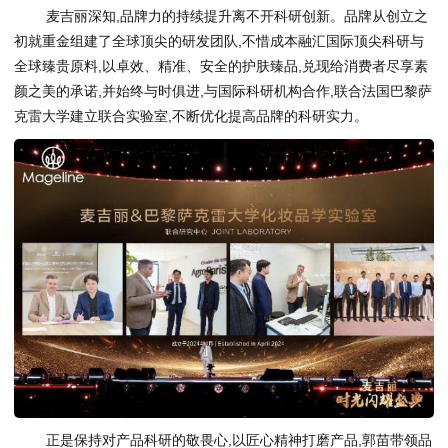
麦吉丽深知,品牌力的持续提升离不开科研创新。品牌从创立之
初就重金组建了全球顶尖的研发团队,不惜成本融汇国际顶尖科研与
全球臻贵原料,以卓效、精准、安全的护肤臻品,兑现给消费者尽享素
颜之美的承诺,并始终与时俱进,与国际科研机构合作,联合法国巴黎萨
克雷大学建立联合实验室,不断优化提高品牌的科研实力。
正是保持对产品科研的敬畏心,以匠心精神打磨产品,郭苗带领品