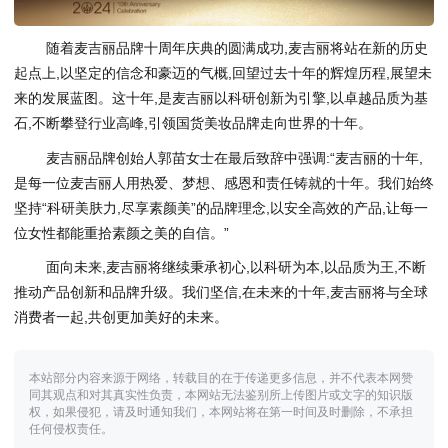
随着麦吉丽品牌十周年庆典的圆满成功,麦吉丽将站在新的历史
起点上,以坚定的信念和豪迈的气概,回望过去十年的辉煌历程,展望未
来的发展蓝图。这十年,是麦吉丽以科研创新为引擎,以卓越品质为基
石,不断攀登行业高峰,引领国货美妆品牌走向世界的十年。
麦吉丽品牌创始人郭苗女士在最后致辞中强调:“麦吉丽的十年,
是每一位麦吉丽人用热爱、梦想、感恩和责任铸就的十年。我们始终
坚持“科研美肤力,尽享素颜美”的品牌理念,以安全高效的产品,让每一
位女性都能重拾素颜之美的自信。”
面向未来,麦吉丽将继续秉承初心,以科研为本,以品质为王,不断
推动产品创新和品牌升级。我们坚信,在未来的十年,麦吉丽将与全球
消费者一起,共创更加美好的未来。
本站部分内容来源于网络，转载目的在于传递更多信息，并不代表本网赞
同其观点和对其真实性负责，本网站无法鉴别所上传图片或文字的知识版
权，如果侵犯，请及时通知我们，本网站将在第一时间及时删除，不承担
任何侵权责任。