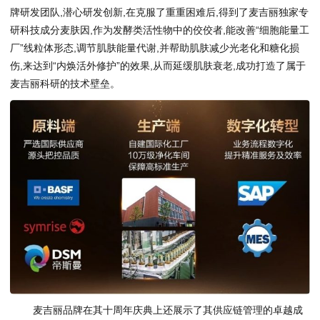
牌研发团队,潜心研发创新,在克服了重重困难后,得到了麦吉丽独家专
研科技成分麦肤因,作为发酵类活性物中的佼佼者,能改善“细胞能量工
厂”线粒体形态,调节肌肤能量代谢,并帮助肌肤减少光老化和糖化损
伤,来达到“内焕活外修护”的效果,从而延缓肌肤衰老,成功打造了属于
麦吉丽科研的技术壁垒。
麦吉丽品牌在其十周年庆典上还展示了其供应链管理的卓越成