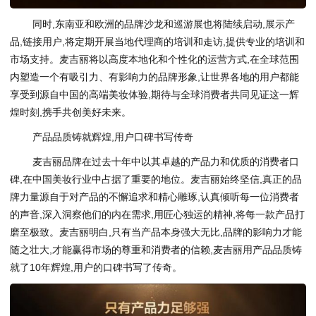
同时,东南亚和欧洲的品牌沙龙和巡游展也将陆续启动,展示产
品,链接用户,将定期开展当地代理商的培训和走访,提供专业的培训和
市场支持。麦吉丽将以高度本地化和个性化的运营方式,在全球范围
内塑造一个有吸引力、有影响力的品牌形象,让世界各地的用户都能
享受到源自中国的高端美妆体验,期待与全球消费者共同见证这一辉
煌时刻,携手共创美好未来。
产品品质铸就辉煌,用户口碑书写传奇
麦吉丽品牌在过去十年中以其卓越的产品力和优质的消费者口
碑,在中国美妆行业中占据了重要的地位。麦吉丽始终坚信,真正的品
牌力量源自于对产品的不懈追求和精心雕琢,认真倾听每一位消费者
的声音,深入洞察他们的内在需求,用匠心独运的精神,将每一款产品打
磨至极致。麦吉丽明白,只有当产品本身强大无比,品牌的影响力才能
随之壮大,才能赢得市场的尊重和消费者的信赖,麦吉丽用产品品质铸
就了10年辉煌,用户的口碑书写了传奇。