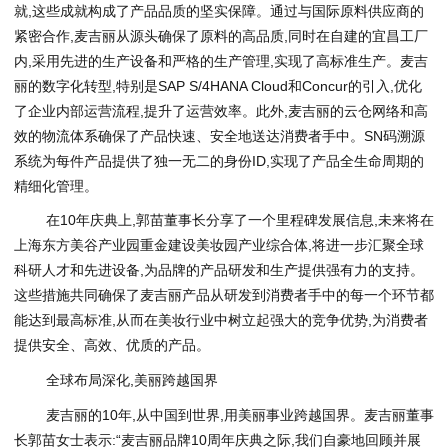
就,这些成就构成了产品品质的坚实保障。通过与国际原料供应商的
紧密合作,麦吉丽从源头确保了原料的高品质,同时在自建的宜昌工厂
内,采用先进的生产设备和严格的生产管理,实现了高标准生产。麦吉
丽的数字化转型,特别是SAP S/4HANA Cloud和Concur的引入,优化
了企业内部运营流程,提升了运营效率。此外,麦吉丽的云仓网络和高
效的物流体系确保了产品快速、安全地送达消费者手中。SN码溯源
系统为每件产品提供了独一无二的身份ID,实现了产品全生命周期的
精细化管理。
在10年庆典上,郭苗董事长分享了一个里程碑发展信息,未来将在
上海东方美谷产业园重金建设美妆园产业综合体,将进一步汇聚全球
科研人才和先进设备,为品牌的产品研发和生产提供强有力的支持。
这些措施共同确保了麦吉丽产品从研发到消费者手中的每一个环节都
能达到最高标准,从而在美妆行业中树立起强大的竞争优势,为消费者
提供安全、高效、优质的产品。
全球布局深化,美丽跨越国界
麦吉丽的10年,从中国到世界,用美丽事业跨越国界。麦吉丽董事
长郭苗女士表示:“麦吉丽品牌10周年庆典之际,我们自豪地回顾并展