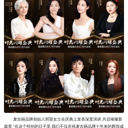
麦吉丽品牌创始人郭苗女士在庆典上发表深度演讲,共启璀璨新
篇章:“在这个特别的日子里,我们不仅庆祝麦吉丽品牌十年来的辉煌成